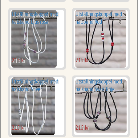
Utställningskoppel med
Utställningskoppel med
halsband Ljus rosa
halsband Röd
215 kr
215 kr
Utställningskoppel med
Utställningskoppel med
halsband Silver
halsband Svart linje
215 kr
215 kr