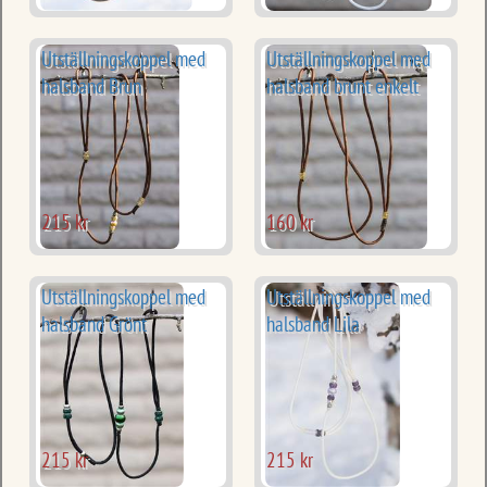
Utställningskoppel med
Utställningskoppel med
halsband Brun
halsband brunt enkelt
215 kr
160 kr
Utställningskoppel med
Utställningskoppel med
halsband Grönt
halsband Lila
215 kr
215 kr