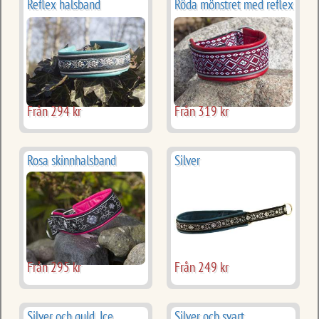
Reflex halsband
Röda mönstret med reflex
Från 294 kr
Från 319 kr
Rosa skinnhalsband
Silver
Från 295 kr
Från 249 kr
Silver och guld, Ice
Silver och svart