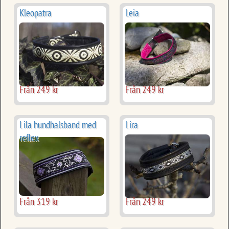
Kleopatra
Leia
Från 249 kr
Från 249 kr
Lila hundhalsband med
Lira
reflex
Från 319 kr
Från 249 kr