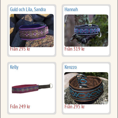
Guld och Lila, Sandra
Hannah
Från 295 kr
Från 319 kr
Kelly
Kenzzo
Från 249 kr
Från 295 kr