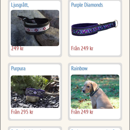
Ljusgrått,
Purple Diamonds
249 kr
Från 249 kr
Purpura
Rainbow
Från 295 kr
Från 249 kr