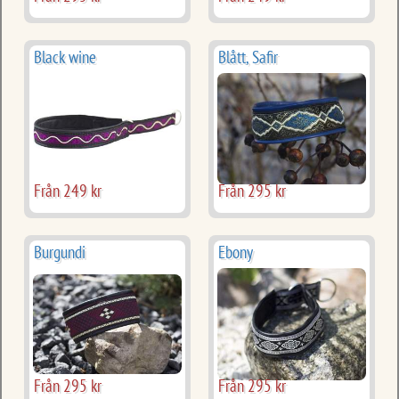
Black wine
Blått, Safir
Från 249 kr
Från 295 kr
Burgundi
Ebony
Från 295 kr
Från 295 kr