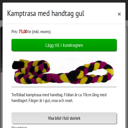
|
|
Kamptrasa med handtag gul
×
Pris:
75,00
kr (inkl. moms)
Produkter -
Lägg till i kundvagnen
Leksaker
Belöningskudde
Godisväska 1
Treflätad kamptrasa med handtag. Flätan är ca 70cm lång med
handtaget. Färger är i gul, rosa och svart.
Visa bild i full storlek
95 kr
185 kr