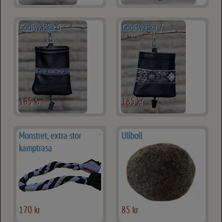
Godisväska 6
Godisväska 7
185 kr
185 kr
Monstret, extra stor
Ullboll
kamptrasa
170 kr
85 kr