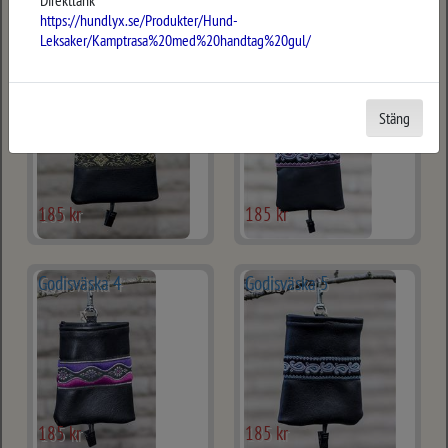
Direktlänk
https://hundlyx.se/Produkter/Hund-
Leksaker/Kamptrasa%20med%20handtag%20gul/
Godisväska 2
Godisväska 3
Stäng
185 kr
185 kr
Godisväska 4
Godisväska 5
185 kr
185 kr