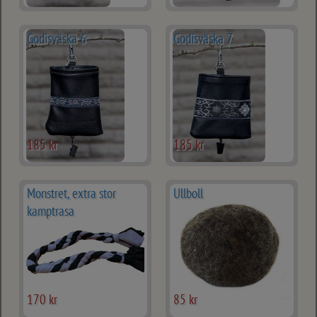
Godisväska 6
Godisväska 7
185 kr
185 kr
Monstret, extra stor
Ullboll
kamptrasa
170 kr
85 kr