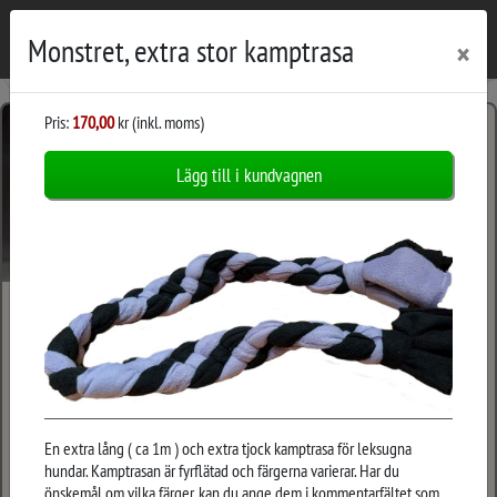
|
|
Monstret, extra stor kamptrasa
×
Pris:
170,00
kr (inkl. moms)
Produkter -
Lägg till i kundvagnen
Leksaker
Belöningskudde
Godisväska 1
En extra lång ( ca 1m ) och extra tjock kamptrasa för leksugna
hundar. Kamptrasan är fyrflätad och färgerna varierar. Har du
95 kr
185 kr
önskemål om vilka färger, kan du ange dem i kommentarfältet som