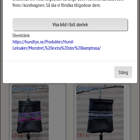
finns i kundvagnen. Så ska vi försöka tillgodose dem.
Godisväska 2
Godisväska 3
Visa bild i full storlek
Direktlänk
https://hundlyx.se/Produkter/Hund-
Leksaker/Monstret,%20extra%20stor%20kamptrasa/
185 kr
185 kr
Stäng
Godisväska 4
Godisväska 5
185 kr
185 kr